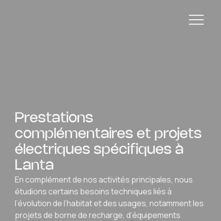
Accueil
Qui sommes-nous
Domaines d’activité
Électricité générale
Prestations
Climatisation & pompes à chaleur
complémentaires et projets
Plomberie & eau chaude sanitaire
électriques spécifiques à
Domotique & maison connectée
Lanta
Dépannage
Prestations complémentaires
En complément de nos activités principales, nous
Réalisations
étudions certains besoins techniques liés à
Contact
l’évolution de l’habitat et des usages, notamment les
projets de borne de recharge, d’équipements